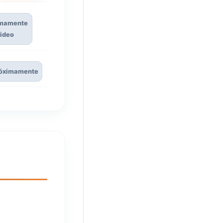
imamente
ideo
óximamente